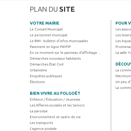
PLAN DU
SITE
VOTRE MAIRIE
POUR V
Le Conseil Municipal
Les assoc
Le personnel municipal
Les loisir
Le BIM - bulletin d'infos municipales
Les équip
Paiement en ligne PAYFIP
Promenad
En ce moment sur le panneau d'affichage ...
La salle 
Démarches nouveaux habitants
DÉCOUV
Démarches État Civil
Urbanisme
La comm
Enquêtes publiques
Patrimoi
Élections
Un peu d'
La comm
BIEN VIVRE AU FOLGOËT
Enfance / Éducation / Jeunesse
Les Affaires sociales et les Seniors
La paroisse
Environnement et cadre de vie
Les transports
L'agence postale