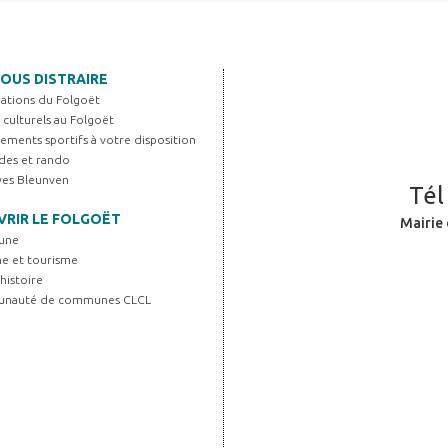
OUS DISTRAIRE
iations du Folgoët
s culturels au Folgoët
ements sportifs à votre disposition
es et rando
Yves Bleunven
Tél
RIR LE FOLGOËT
Mairie 
une
ne et tourisme
histoire
unauté de communes CLCL