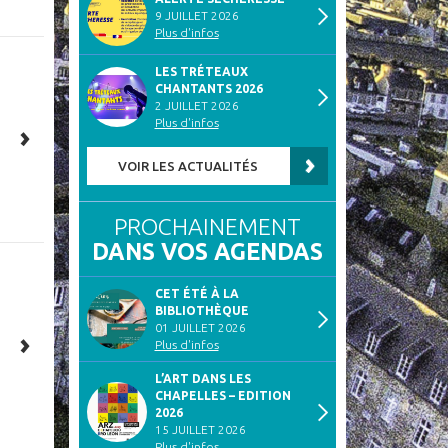
9 JUILLET 2026
Plus d'infos
LES TRÉTEAUX
CHANTANTS 2026
2 JUILLET 2026
Plus d'infos
VOIR LES ACTUALITÉS
PROCHAINEMENT
DANS VOS AGENDAS
CET ÉTÉ À LA
BIBLIOTHÈQUE
01 JUILLET 2026
Plus d'infos
L’ART DANS LES
CHAPELLES – EDITION
2026
15 JUILLET 2026
Plus d'infos