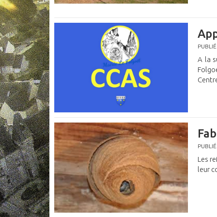
App
PUBLIÉ
A la 
Folgo
Centr
Fab
PUBLIÉ
Les re
leur c