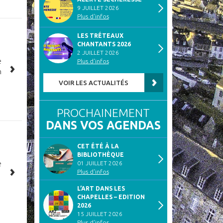
9 JUILLET 2026
Plus d'infos
LES TRÉTEAUX
CHANTANTS 2026
2 JUILLET 2026
e
Plus d'infos
n
VOIR LES ACTUALITÉS
PROCHAINEMENT
DANS VOS AGENDAS
CET ÉTÉ À LA
BIBLIOTHÈQUE
e
01 JUILLET 2026
Plus d'infos
L’ART DANS LES
CHAPELLES – EDITION
2026
15 JUILLET 2026
Plus d'infos