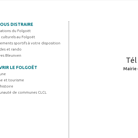
OUS DISTRAIRE
iations du Folgoët
s culturels au Folgoët
ements sportifs à votre disposition
es et rando
Yves Bleunven
Tél
RIR LE FOLGOËT
Mairie 
une
ne et tourisme
histoire
unauté de communes CLCL