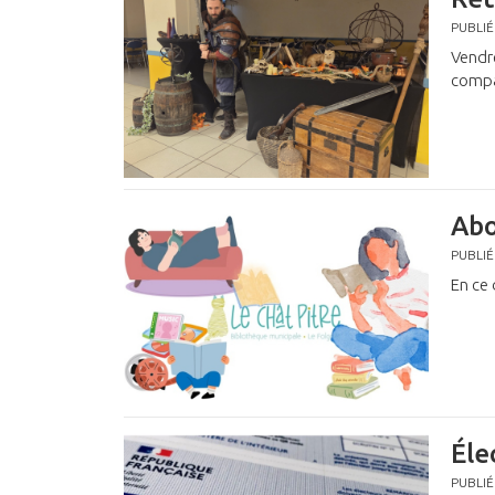
PUBLIÉ
Vendr
compa
Abo
PUBLIÉ
En ce
Éle
PUBLIÉ