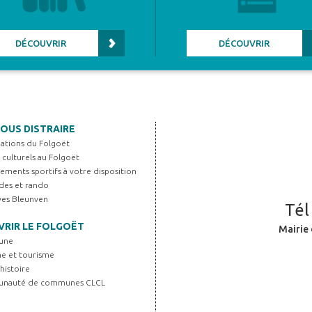
DÉCOUVRIR
DÉCOUVRIR
OUS DISTRAIRE
iations du Folgoët
s culturels au Folgoët
ements sportifs à votre disposition
es et rando
Yves Bleunven
Tél
RIR LE FOLGOËT
Mairie 
une
ne et tourisme
histoire
unauté de communes CLCL