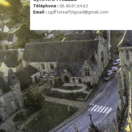
Téléphone :
06.40.81.64.63
Email :
sgdf1erearfolgoad@gmail.com