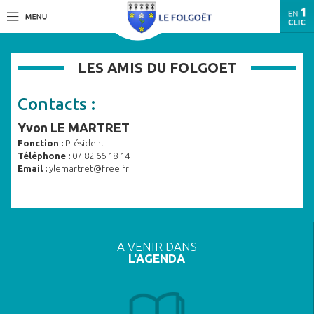
LES AMIS DU FOLGOET
Contacts :
Yvon LE MARTRET
Fonction :
Président
Téléphone :
07 82 66 18 14
Email :
ylemartret@free.fr
A VENIR DANS
L'AGENDA