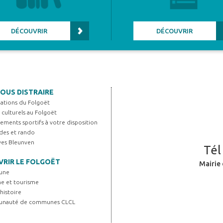
DÉCOUVRIR
DÉCOUVRIR
OUS DISTRAIRE
iations du Folgoët
s culturels au Folgoët
ements sportifs à votre disposition
es et rando
Yves Bleunven
Tél
RIR LE FOLGOËT
Mairie 
une
ne et tourisme
histoire
unauté de communes CLCL