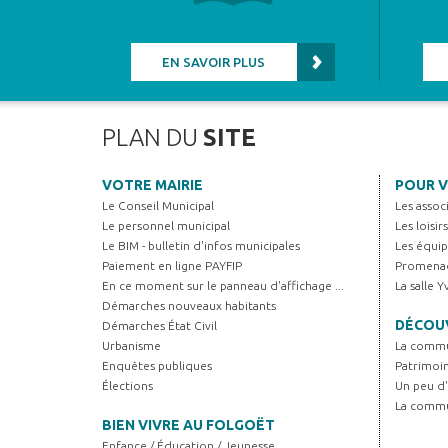
EN SAVOIR PLUS
PLAN DU
SITE
VOTRE MAIRIE
POUR V
Le Conseil Municipal
Les assoc
Le personnel municipal
Les loisir
Le BIM - bulletin d'infos municipales
Les équip
Paiement en ligne PAYFIP
Promenad
En ce moment sur le panneau d'affichage ...
La salle 
Démarches nouveaux habitants
DÉCOUV
Démarches État Civil
Urbanisme
La comm
Enquêtes publiques
Patrimoi
Élections
Un peu d'
La comm
BIEN VIVRE AU FOLGOËT
Enfance / Éducation / Jeunesse