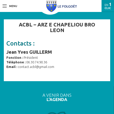
ACBL – ARZ E CHAPELIOU BRO
LEON
Contacts :
Jean Yves GUILLERM
Fonction :
Président
Téléphone :
06.30.74.90.36
Email :
contact.acbl@gmail.com
A VENIR DANS
L'AGENDA