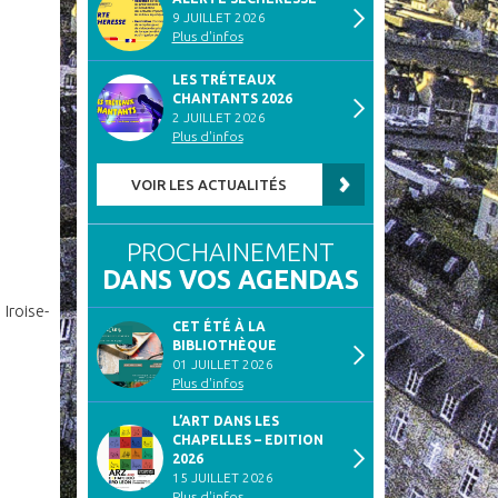
9 JUILLET 2026
Plus d'infos
LES TRÉTEAUX
CHANTANTS 2026
2 JUILLET 2026
Plus d'infos
VOIR LES ACTUALITÉS
PROCHAINEMENT
DANS VOS AGENDAS
Iroise-
CET ÉTÉ À LA
BIBLIOTHÈQUE
01 JUILLET 2026
Plus d'infos
L’ART DANS LES
CHAPELLES – EDITION
2026
15 JUILLET 2026
Plus d'infos