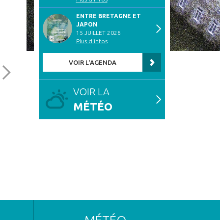
ENTRE BRETAGNE ET
JAPON
15 JUILLET 2026
Plus d'infos
VOIR L'AGENDA
VOIR LA
MÉTÉO
HORAIRES D’ÉTÉ
LE BAS-LÉON EN VIGILANCE
SÉCHERESSE
PUBLIÉ LE 24 JUIN 2026
PUBLIÉ LE 24 JUIN 2026