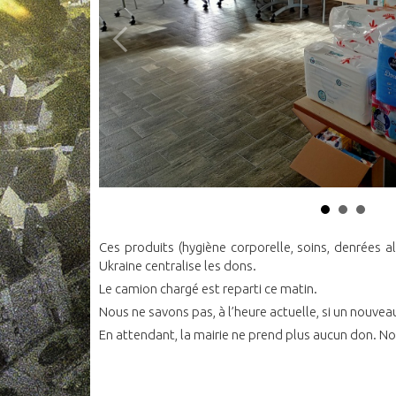
Ces produits (hygiène corporelle, soins, denrées a
Ukraine centralise les dons.
Le camion chargé est reparti ce matin.
Nous ne savons pas, à l’heure actuelle, si un nouvea
En attendant, la mairie ne prend plus aucun don. N