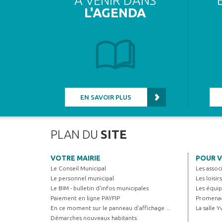
A VENIR DANS
L'AGENDA
EN SAVOIR PLUS
PLAN DU
SITE
VOTRE MAIRIE
POUR V
Le Conseil Municipal
Les assoc
Le personnel municipal
Les loisir
Le BIM - bulletin d'infos municipales
Les équip
Paiement en ligne PAYFIP
Promenad
En ce moment sur le panneau d'affichage ...
La salle 
Démarches nouveaux habitants