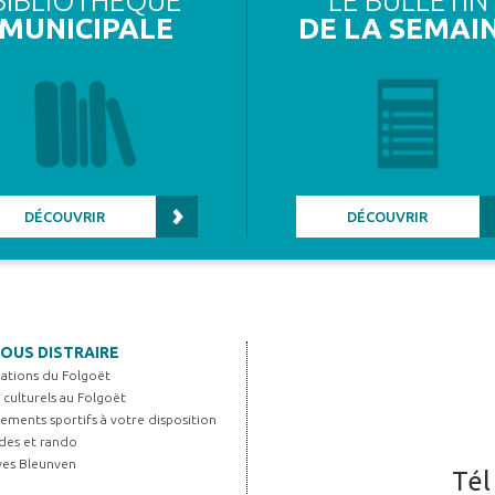
BIBLIOTHÈQUE
LE BULLETIN
MUNICIPALE
DE LA SEMAI
DÉCOUVRIR
DÉCOUVRIR
OUS DISTRAIRE
iations du Folgoët
s culturels au Folgoët
ements sportifs à votre disposition
es et rando
Yves Bleunven
Tél