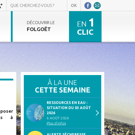
DÉCOUVRIR LE
FOLGOËT
À LA UNE
CETTE SEMAINE
RESSOURCES EN EAU :
SITUATION DU 03 AOÛT
époser
2026
its à
6 AOÛT 2026
Plus d'infos
ALERTE SÉCHERESSE