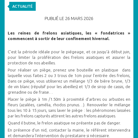
ACTUALITÉ
PUBLIÉ LE 26 MARS 2026
Les reines de frelons asiatiques, les « fondatrices »
commencent à sortir de leur confinement hivernal.
C’est la période idéale pour le piégeage, et ce jusqu’à début juin,
pour limiter la prolifération des frelons asiatiques et assurer la
protection de nos abeilles.
Pour réaliser un piège, prenez une bouteille en plastique dans
laquelle vous faites 2 ou 3 trous de 1cm pour l’entrée des frelons,
Dans ce piège, vous utiliserez un mélange 1/3 de bière brune, 1/3
de vin blanc (répulsif pour les abeilles) et 1/3 de sirop de cassis, de
grenadine ou de fraise…
Placer le piège à 1m /1.50m à proximité d’arbres ou arbustes en
fleurs (azalées, camélia, rhodos prunus…). Renouveler le mélange
tous les 10 à 15 jours, sans laver le piège : les phéromones laissées
par les frelons capturés attirent les autres frelons asiatiques.
Quand il butine, le frelon asiatique ne présente pas de danger.
En présence d’un nid, contacter la mairie, le référent interviendra
et demandera l’intervention du prestataire si nécessaire.