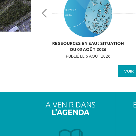
STRE DES PERSONNES
RESSOURCES EN EAU : SITUATION
VULNÉRABLES
DU 03 AOÛT 2026
BLIÉ LE 27 MAI 2026
PUBLIÉ LE 6 AOÛT 2026
VOIR 
A VENIR DANS
L'AGENDA