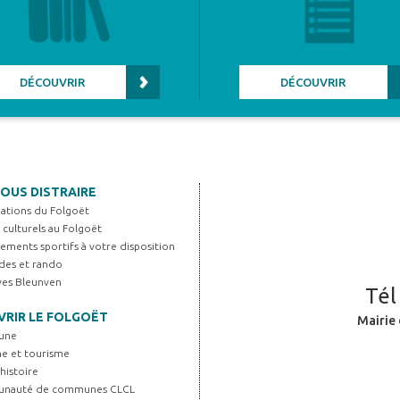
DÉCOUVRIR
DÉCOUVRIR
OUS DISTRAIRE
iations du Folgoët
s culturels au Folgoët
ements sportifs à votre disposition
es et rando
Yves Bleunven
Tél
RIR LE FOLGOËT
Mairie 
une
ne et tourisme
histoire
unauté de communes CLCL