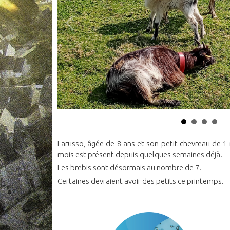
Larusso, âgée de 8 ans et son petit chevreau de 1 
mois est présent depuis quelques semaines déjà.
Les brebis sont désormais au nombre de 7.
Certaines devraient avoir des petits ce printemps.