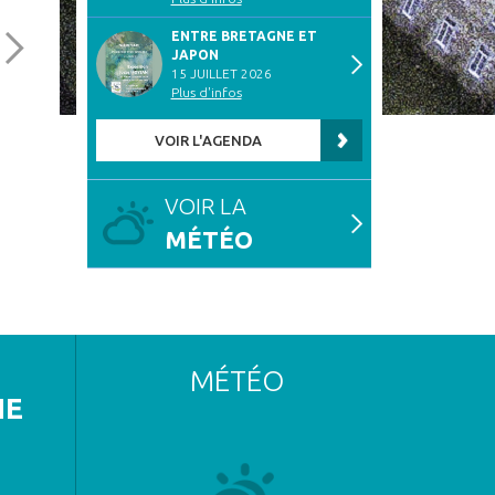
ENTRE BRETAGNE ET
JAPON
15 JUILLET 2026
Plus d'infos
VOIR L'AGENDA
HORAIRES D’ÉTÉ
LE BAS-LÉON EN VIGILANCE
SÉCHERESSE
PUBLIÉ LE 24 JUIN 2026
VOIR LA
PUBLIÉ LE 24 JUIN 2026
MÉTÉO
MÉTÉO
NE