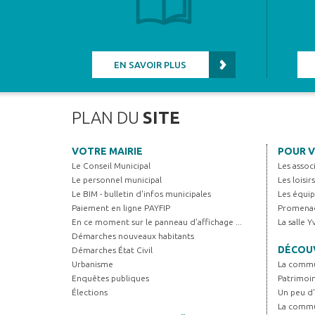
EN SAVOIR PLUS
PLAN DU
SITE
VOTRE MAIRIE
POUR V
Le Conseil Municipal
Les assoc
Le personnel municipal
Les loisir
Le BIM - bulletin d'infos municipales
Les équip
Paiement en ligne PAYFIP
Promenad
En ce moment sur le panneau d'affichage ...
La salle 
Démarches nouveaux habitants
DÉCOUV
Démarches État Civil
Urbanisme
La comm
Enquêtes publiques
Patrimoi
Élections
Un peu d'
La comm