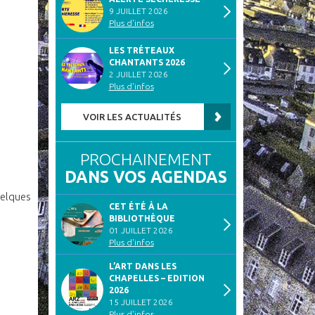
9 JUILLET 2026
Plus d'infos
LES TRÉTEAUX
CHANTANTS 2026
2 JUILLET 2026
Plus d'infos
VOIR LES ACTUALITÉS
PROCHAINEMENT
DANS VOS AGENDAS
uelques
CET ÉTÉ À LA
BIBLIOTHÈQUE
01 JUILLET 2026
Plus d'infos
L’ART DANS LES
CHAPELLES – EDITION
2026
15 JUILLET 2026
Plus d'infos