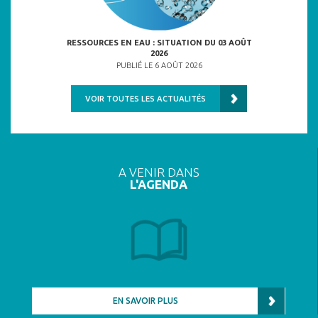
ULNÉRABLES
RESSOURCES EN EAU : SITUATION DU 03 AOÛT
2026
6
PU
PUBLIÉ LE 6 AOÛT 2026
VOIR TOUTES LES ACTUALITÉS
A VENIR DANS
L'AGENDA
EN SAVOIR PLUS